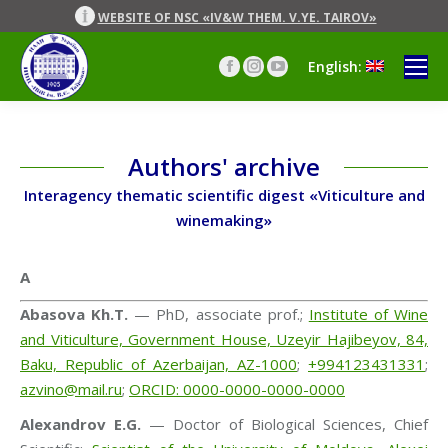
WEBSITE OF NSC «IV&W THEM. V.YE. TAIROV»
English:
Facebook
Instagram
YouTube
page
page
page
opens
opens
opens
in
in
in
new
new
new
Authors' archive
window
window
window
Interagency thematic scientific digest «Viticulture and
winemaking»
А
Abasova Kh.T.
— PhD, associate prof.;
Institute of Wine
and Viticulture, Government House, Uzeyir Hajibeyov, 84,
Baku, Republic of Azerbaijan, AZ-1000
;
+994123431331
;
azvino@mail.ru
;
ORCID: 0000-0000-0000-0000
Alexandrov E.G.
— Doctor of Biological Sciences, Chief