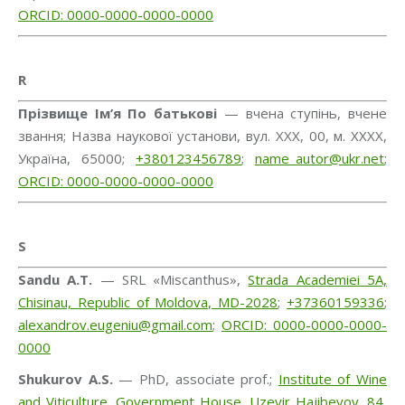
ORCID: 0000-0000-0000-0000
R
Прізвище Ім’я По батькові
— вчена ступінь, вчене
звання; Назва наукової установи, вул. ХХХ, 00, м. ХХХХ,
Україна, 65000;
+380123456789
;
name_autor@ukr.net
;
ORCID: 0000-0000-0000-0000
S
Sandu A.T.
— SRL «Miscanthus»,
Strada Academiei 5A,
Chisinau, Republic of Moldova, MD-2028
;
+37360159336
;
alexandrov.eugeniu@gmail.com
;
ORCID: 0000-0000-0000-
0000
Shukurov A.S.
— PhD, associate prof.;
Institute of Wine
and Viticulture, Government House, Uzeyir Hajibeyov, 84,