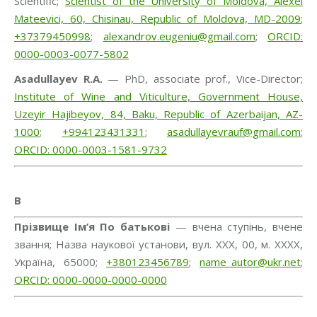
Scientific;
Scientist of the University of Moldova, Alexei
Mateevici, 60, Chisinau, Republic of Moldova, MD-2009
;
+37379450998
;
alexandrov.eugeniu@gmail.com
;
ORCID:
0000-0003-0077-5802
Asadullayev R.A.
— PhD, associate prof., Vice-Director;
Institute of Wine and Viticulture, Government House,
Uzeyir Hajibeyov, 84, Baku, Republic of Azerbaijan, AZ-
1000
;
+994123431331
;
asadullayevrauf@gmail.com
;
ORCID: 0000-0003-1581-9732
B
Прізвище Ім’я По батькові
— вчена ступінь, вчене
звання; Назва наукової установи, вул. ХХХ, 00, м. ХХХХ,
Україна, 65000;
+380123456789
;
name_autor@ukr.net
;
ORCID: 0000-0000-0000-0000