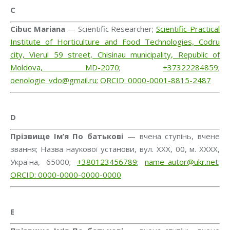
C
Cibuc Mariana
— Scientific Researcher;
Scientific-Practical
Institute of Horticulture and Food Technologies, Codru
city, Vierul 59 street, Chisinau municipality, Republic of
Moldova, MD-2070
;
+37322284859
;
oenologie_vdo@gmail.ru
;
ORCID: 0000-0001-8815-2487
D
Прізвище Ім’я По батькові
— вчена ступінь, вчене
звання; Назва наукової установи, вул. ХХХ, 00, м. ХХХХ,
Україна, 65000;
+380123456789
;
name_autor@ukr.net
;
ORCID: 0000-0000-0000-0000
E