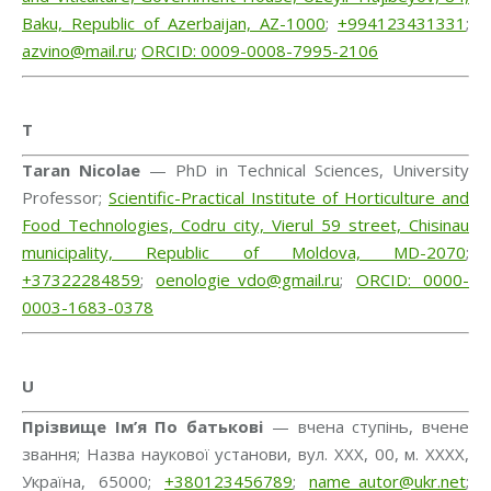
Baku, Republic of Azerbaijan, AZ-1000
;
+994123431331
;
azvino@mail.ru
;
ORCID: 0009-0008-7995-2106
T
Taran Nicolae
— PhD in Technical Sciences, University
Professor;
Scientific-Practical Institute of Horticulture and
Food Technologies, Codru city, Vierul 59 street, Chisinau
municipality, Republic of Moldova, MD-2070
;
+37322284859
;
oenologie_vdo@gmail.ru
;
ORCID: 0000-
0003-1683-0378
U
Прізвище Ім’я По батькові
— вчена ступінь, вчене
звання; Назва наукової установи, вул. ХХХ, 00, м. ХХХХ,
Україна, 65000;
+380123456789
;
name_autor@ukr.net
;