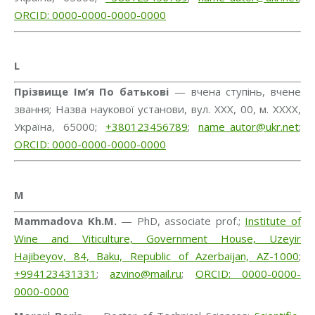
ORCID: 0000-0000-0000-0000
L
Прізвище Ім’я По батькові
— вчена ступінь, вчене
звання; Назва наукової установи, вул. ХХХ, 00, м. ХХХХ,
Україна, 65000;
+380123456789
;
name_autor@ukr.net
;
ORCID: 0000-0000-0000-0000
M
Mammadova Kh.M.
— PhD, associate prof.;
Institute of
Wine and Viticulture, Government House, Uzeyir
Hajibeyov, 84, Baku, Republic of Azerbaijan, AZ-1000
;
+994123431331
;
azvino@mail.ru
;
ORCID: 0000-0000-
0000-0000