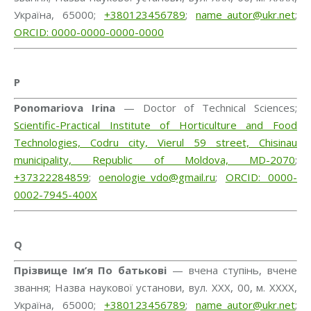
Україна, 65000;
+380123456789
;
name_autor@ukr.net
;
ORCID: 0000-0000-0000-0000
P
Ponomariova Irina
— Doctor of Technical Sciences;
Scientific-Practical Institute of Horticulture and Food
Technologies, Codru city, Vierul 59 street, Chisinau
municipality, Republic of Moldova, MD-2070
;
+37322284859
;
oenologie_vdo@gmail.ru
;
ORCID: 0000-
0002-7945-400X
Q
Прізвище Ім’я По батькові
— вчена ступінь, вчене
звання; Назва наукової установи, вул. ХХХ, 00, м. ХХХХ,
Україна, 65000;
+380123456789
;
name_autor@ukr.net
;