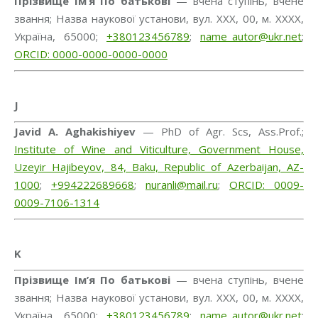
Прізвище Ім’я По батькові
— вчена ступінь, вчене
звання; Назва наукової установи, вул. ХХХ, 00, м. ХХХХ,
Україна, 65000;
+380123456789
;
name_autor@ukr.net
;
ORCID: 0000-0000-0000-0000
J
Javid А. Aghakishiyev
— PhD of Agr. Scs, Аss.Рrof.;
Institute of Wine and Viticulture, Government House,
Uzeyir Hajibeyov, 84, Baku, Republic of Azerbaijan, AZ-
1000
;
+994222689668
;
nuranli@mail.ru
;
ORCID: 0009-
0009-7106-1314
K
Прізвище Ім’я По батькові
— вчена ступінь, вчене
звання; Назва наукової установи, вул. ХХХ, 00, м. ХХХХ,
Україна, 65000;
+380123456789
;
name_autor@ukr.net
;