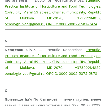
Morari Boris
— Doctor of Technical Sciences;
Scientific-
Practical Institute of Horticulture and Food Technologies,
Codru city, Vierul 59 street, Chisinau municipality, Republic
of Moldova, MD-2070
;
+37322284859
;
oenologie_vdo@gmail.ru
;
ORCID: 0000-0002-1583-7474
N
Nemţeanu Silvia
— Scientific Researcher;
Scientific-
Practical Institute of Horticulture and Food Technologies,
Codru city, Vierul 59 street, Chisinau municipality, Republic
of Moldova, MD-2070
;
+37322284859
;
oenologie_vdo@gmail.ru
;
ORCID: 0000-0002-5075-5378
O
Прізвище Ім’я По батькові
— вчена ступінь, вчене
звання; Назва наукової установи, вул. ХХХ, 00, м. ХХХХ,