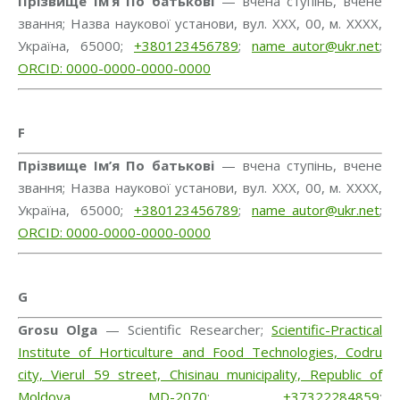
Прізвище Ім’я По батькові
— вчена ступінь, вчене
звання; Назва наукової установи, вул. ХХХ, 00, м. ХХХХ,
Україна, 65000;
+380123456789
;
name_autor@ukr.net
;
ORCID: 0000-0000-0000-0000
F
Прізвище Ім’я По батькові
— вчена ступінь, вчене
звання; Назва наукової установи, вул. ХХХ, 00, м. ХХХХ,
Україна, 65000;
+380123456789
;
name_autor@ukr.net
;
ORCID: 0000-0000-0000-0000
G
Grosu Olga
— Scientific Researcher;
Scientific-Practical
Institute of Horticulture and Food Technologies, Codru
city, Vierul 59 street, Chisinau municipality, Republic of
Moldova, MD-2070
;
+37322284859
;