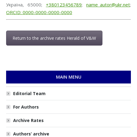
Україна, 65000;
+380123456789
;
name_autor@ukr.net
;
ORCID: 0000-0000-0000-0000
Return to the archive rates Herald of V&W
MAIN MENU
Editorial Team
For Authors
Archive Rates
Authors’ archive