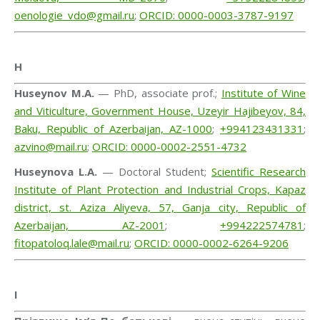
oenologie_vdo@gmail.ru
;
ORCID: 0000-0003-3787-9197
H
Huseynov M.A.
— PhD, associate prof.;
Institute of Wine
and Viticulture, Government House, Uzeyir Hajibeyov, 84,
Baku, Republic of Azerbaijan, AZ-1000
;
+994123431331
;
azvino@mail.ru
;
ORCID: 0000-0002-2551-4732
Huseynova L.A.
— Doctoral Student;
Scientific Research
Institute of Plant Protection and Industrial Crops, Kapaz
district, st. Aziza Aliyeva, 57, Ganja city, Republic of
Azerbaijan, AZ-2001
;
+994222574781
;
fitopatoloq.lale@mail.ru
;
ORCID: 0000-0002-6264-9206
I