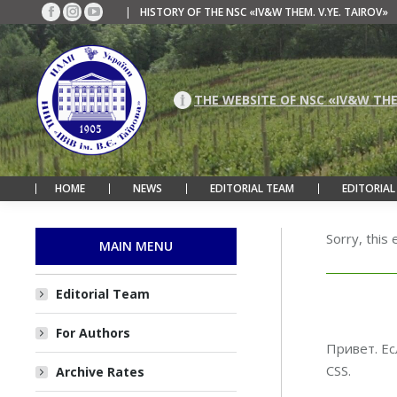
|
HISTORY OF THE NSC «IV&W THEM. V.YE. TAIROV»
Facebook
Instagram
YouTube
page
page
page
opens
opens
opens
in
in
in
new
new
new
THE WEBSITE OF NSC «IV&W THE
window
window
window
HOME
NEWS
EDITORIAL TEAM
EDITORIAL
Sorry, this 
MAIN MENU
Editorial Team
For Authors
Привет. Ес
CSS.
Archive Rates