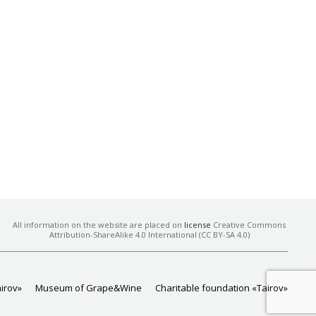
All information on the website are placed on
license
Creative Commons
Attribution-ShareAlike 4.0 International (CC BY-SA 4.0)
airov»
Museum of Grape&Wine
Charitable foundation «Tairov»