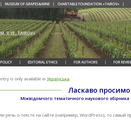
|
MUSEUM OF GRAPES&WINE
|
CHARITABLE FOUNDATION «TAIROV»
|
M. V.YE. TAIROV»
 POLICY
EDITORIAL ETHICS
FOR AUTHORS
FOR REVIE
entry is only available in
Українська
.
Ласкаво просимо
Міжвідомчого тематичного наукового збірника
ли речь о тексте на сайте (например, WordPress), то самый