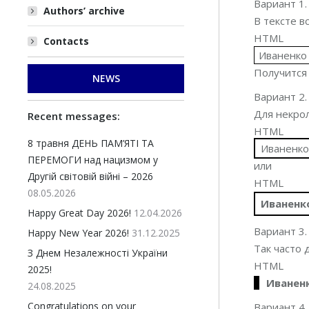
Вариант 1.
Authors’ archive
В тексте в
HTML
Contacts
Иваненко
Получится 
NEWS
Вариант 2.
Для некро
Recent messages:
HTML
8 травня ДЕНЬ ПАМ’ЯТІ ТА
Иваненк
ПЕРЕМОГИ над нацизмом у
или
Другій світовій війні – 2026
HTML
08.05.2026
Иваненк
Happy Great Day 2026!
12.04.2026
Вариант 3.
Happy New Year 2026!
31.12.2025
Так часто
З Днем Незалежності України
HTML
2025!
Иванен
24.08.2025
Congratulations on your
Вариант 4.