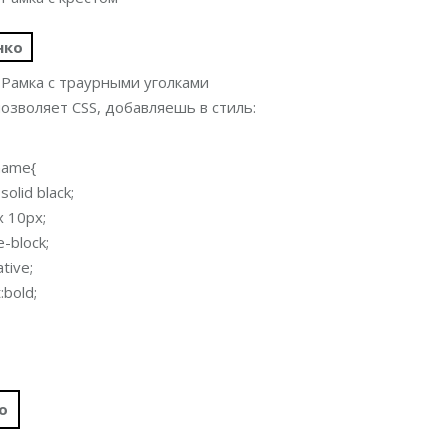
нко
 Рамка с траурными уголками
позволяет CSS, добавляешь в стиль:
name{
solid black;
x 10px;
ne-block;
ative;
:bold;
о