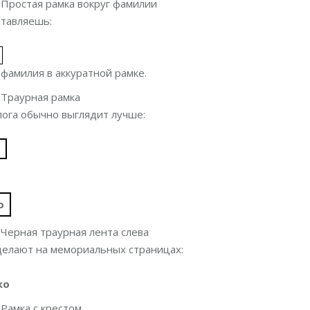
 Простая рамка вокруг фамилии
ставляешь:
фамилия в аккуратной рамке.
 Траурная рамка
лога обычно выглядит лучше:
о
о
 Черная траурная лента слева
 делают на мемориальных страницах:
ко
 Рамка с крестом