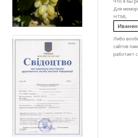
Что я бы 
Для мемор
HTML
Иванен
Либо вооб
сайтов пам
работает с