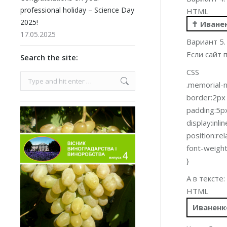
professional holiday – Science Day
HTML
2025!
✝ Иване
17.05.2025
Вариант 5.
Если сайт 
Search the site:
CSS
Search:
.memorial-
border:2px 
padding:5p
display:inli
position:rel
font-weight
}
А в тексте:
HTML
Иваненк