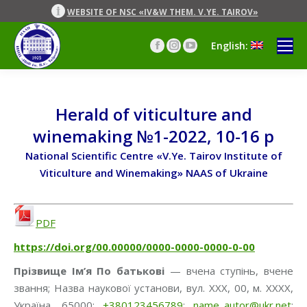
WEBSITE OF NSC «IV&W THEM. V.YE. TAIROV»
English:
Facebook
Instagram
YouTube
page
page
page
opens
opens
opens
in
in
in
new
new
new
Herald of viticulture and
window
window
window
winemaking №1-2022, 10-16 p
National Scientific Centre «V.Ye. Tairov Institute of
Viticulture and Winemaking» NAAS of Ukraine
PDF
https://doi.org/00.00000/0000-0000-0000-0-00
Прізвище Ім’я По батькові
— вчена ступінь, вчене
звання; Назва наукової установи, вул. ХХХ, 00, м. ХХХХ,
Україна, 65000;
+380123456789
;
name_autor@ukr.net
;