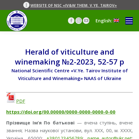
WEBSITE OF NSC «IV&W THEM. V.YE. TAIROV»
English:
Facebook
Instagram
YouTube
page
page
page
opens
opens
opens
in
in
in
new
new
new
Herald of viticulture and
window
window
window
winemaking №2-2023, 52-57 p
National Scientific Centre «V.Ye. Tairov Institute of
Viticulture and Winemaking» NAAS of Ukraine
PDF
https://doi.org/00.00000/0000-0000-0000-0-00
Прізвище Ім’я По батькові
— вчена ступінь, вчене
звання; Назва наукової установи, вул. ХХХ, 00, м. ХХХХ,
Україна, 65000;
+380123456789
;
name_autor@ukr.net
;